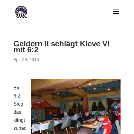
Geldern II schlägt Kleve VI
mit 6:2
Apr. 29, 2018
Ein
6:2-
Sieg,
das
klingt
zunäc