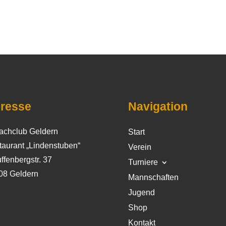
resse
Navigation
achclub Geldern
Start
taurant „Lindenstuben“
Verein
ffenbergstr. 37
Turniere
08 Geldern
Mannschaften
Jugend
Shop
Kontakt