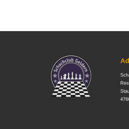
Ad
Sch
Res
Stau
476