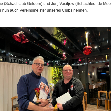
che (Schachclub Geldern) und Jurij Vasiljew (Schachfeunde Mo
eler nun auch Vereinsmeister unseres Clubs nennen.