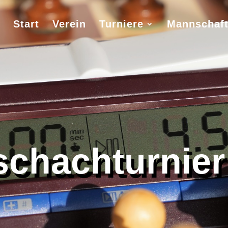
Start
Verein
Turniere
Mannschaf
zschachturnier