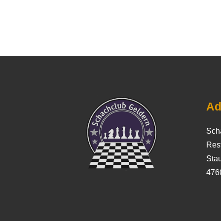
Ad
Sch
Res
Stau
476