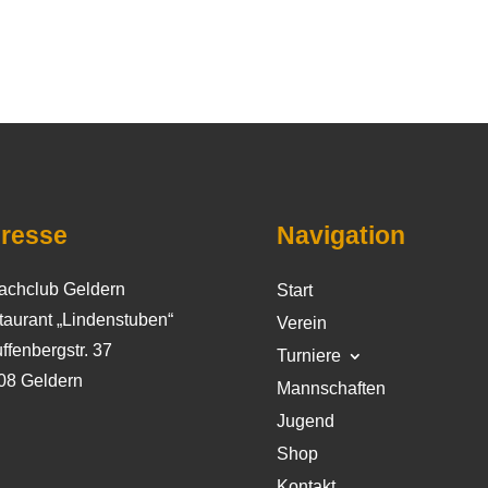
resse
Navigation
achclub Geldern
Start
taurant „Lindenstuben“
Verein
ffenbergstr. 37
Turniere
08 Geldern
Mannschaften
Jugend
Shop
Kontakt